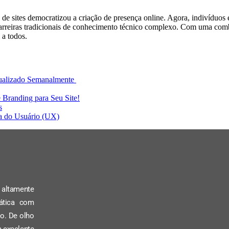
o de sites democratizou a criação de presença online. Agora, indivíduos
rreiras tradicionais de conhecimento técnico complexo. Com uma combi
l a todos.
tualizado Semanalmente
e Branding para Seu Site!
s
ia do Usuário (UX)
altamente
ática com
o. De olho
 excelente