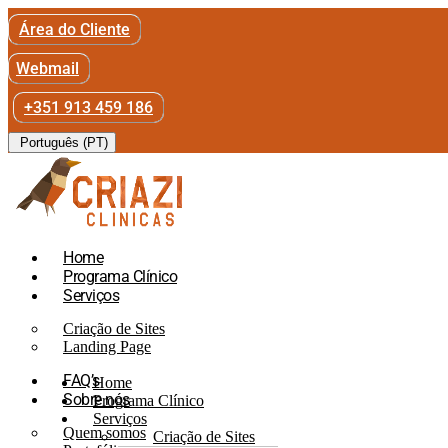
Área do Cliente
Webmail
+351 913 459 186
Português (PT)
Home
Programa Clínico
Serviços
Criação de Sites
Landing Page
FAQ’s
Home
Sobre nós
Programa Clínico
Serviços
Quem somos
Criação de Sites