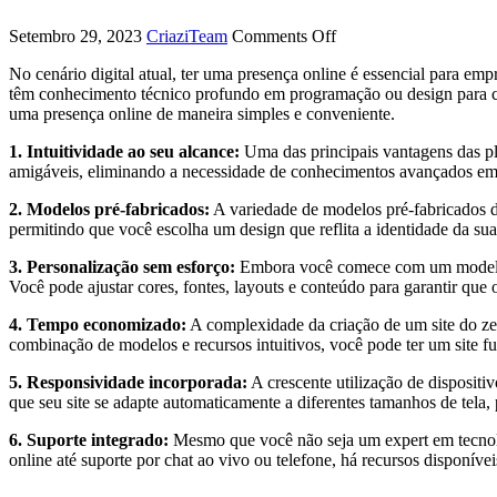
Setembro 29, 2023
CriaziTeam
Comments Off
No cenário digital atual, ter uma presença online é essencial para e
têm conhecimento técnico profundo em programação ou design para criar
uma presença online de maneira simples e conveniente.
1. Intuitividade ao seu alcance:
Uma das principais vantagens das pla
amigáveis, eliminando a necessidade de conhecimentos avançados em p
2. Modelos pré-fabricados:
A variedade de modelos pré-fabricados d
permitindo que você escolha um design que reflita a identidade da su
3. Personalização sem esforço:
Embora você comece com um modelo, is
Você pode ajustar cores, fontes, layouts e conteúdo para garantir que 
4. Tempo economizado:
A complexidade da criação de um site do ze
combinação de modelos e recursos intuitivos, você pode ter um site f
5. Responsividade incorporada:
A crescente utilização de dispositi
que seu site se adapte automaticamente a diferentes tamanhos de tela
6. Suporte integrado:
Mesmo que você não seja um expert em tecnolog
online até suporte por chat ao vivo ou telefone, há recursos disponív