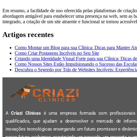
Em resumo, a facilidade de uso oferecida pelas plataformas de criaçã
abordagem amigável para estabelecer uma presença na web, sem as ba
integrado, a criação de um site atraente e funcional se tornou acessíve
Artigos recentes
Como Montar um Blog para sua Clínica: Dicas para Manter A
Como Criar Postagens Incríveis no Seu Site
Criando uma Identidade Visual Forte para sua Clínica: Dicas d
Como Nossos Sites Estão Impulsionando o Sucesso das Escola
Descubra o Segredo por Trás de Websites Incríveis: Experiênc
A
Criazi Clínicas
é uma empresa formada com profissionais 
qualificados, que ajudam a desenvolver o mercado de inform
inovações tecnológicas enxergando um futuro promissor e dinâmic
nesse futuro acabamos construindo um passado, um presente e um