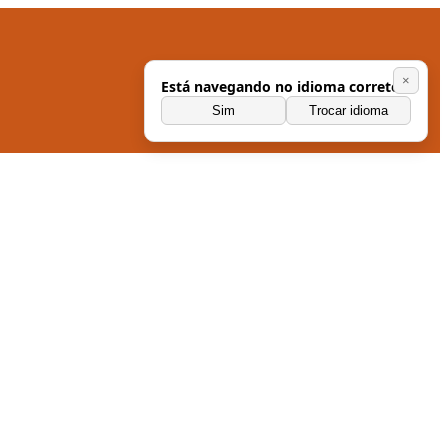
×
Está navegando no idioma correto?
Sim
Trocar idioma