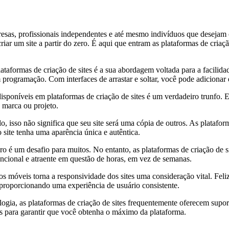
mpresas, profissionais independentes e até mesmo indivíduos que deseja
 um site a partir do zero. É aqui que entram as plataformas de criação
taformas de criação de sites é a sua abordagem voltada para a facilidad
rogramação. Com interfaces de arrastar e soltar, você pode adicionar 
isponíveis em plataformas de criação de sites é um verdadeiro trunfo.
a marca ou projeto.
so não significa que seu site será uma cópia de outros. As plataforma
o site tenha uma aparência única e autêntica.
ro é um desafio para muitos. No entanto, as plataformas de criação de
uncional e atraente em questão de horas, em vez de semanas.
vos móveis torna a responsividade dos sites uma consideração vital. Fe
, proporcionando uma experiência de usuário consistente.
ia, as plataformas de criação de sites frequentemente oferecem supor
eis para garantir que você obtenha o máximo da plataforma.