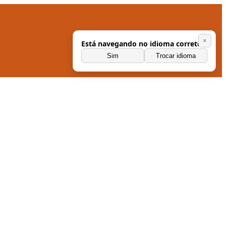
×
Está navegando no idioma correto?
Sim
Trocar idioma