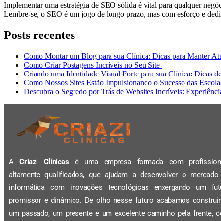
Implementar uma estratégia de SEO sólida é vital para qualquer negó
Lembre-se, o SEO é um jogo de longo prazo, mas com esforço e dedic
Posts recentes
Como Montar um Blog para sua Clínica: Dicas para Manter A
Como Criar Postagens Incríveis no Seu Site
Criando uma Identidade Visual Forte para sua Clínica: Dicas d
Como Nossos Sites Estão Impulsionando o Sucesso das Escola
Descubra o Segredo por Trás de Websites Incríveis: Experiênc
A
Criazi Clínicas
é uma empresa formada com profission
altamente qualificados, que ajudam a desenvolver o mercado
informática com inovações tecnológicas enxergando um fut
promissor e dinâmico. De olho nesse futuro acabamos construi
um passado, um presente e um excelente caminho pela frente, 