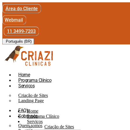
Área do Cliente
Webmail
11 3499-7203
Português (BR)
Home
Programa Clínico
Serviços
Criação de Sites
Landing Page
FAQ’s
Home
Sobre nós
Programa Clínico
Serviços
Quem somos
Criação de Sites