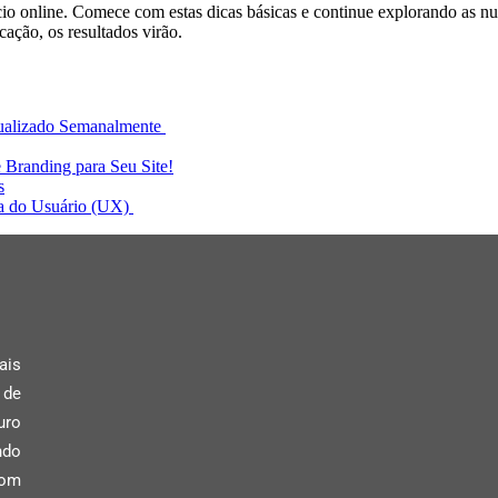
cio online. Comece com estas dicas básicas e continue explorando as n
ação, os resultados virão.
tualizado Semanalmente
e Branding para Seu Site!
s
ia do Usuário (UX)
ais
 de
uro
ndo
com