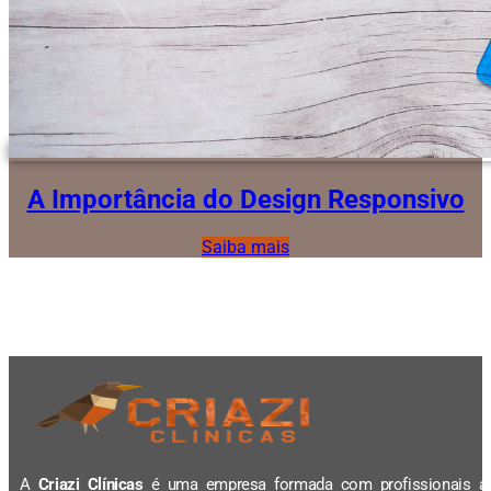
A Importância do Design Responsivo
Saiba mais
A
Criazi Clínicas
é uma empresa formada com profissionais al