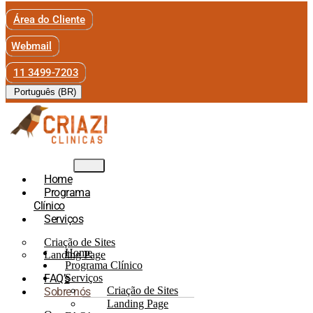
Área do Cliente
Webmail
11 3499-7203
Português (BR)
Home
Programa
Clínico
Serviços
Criação de Sites
Home
Landing Page
Programa Clínico
FAQ’s
Serviços
Criação de Sites
Sobre nós
Landing Page