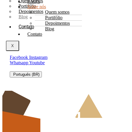
Quem somos
FAQ’s
Portifólio
Sobre nós
Depoimentos
Quem somos
Blog
Portifólio
Depoimentos
Contato
Blog
Contato
X
Facebook
Instagram
Whatsapp
Youtube
Português (BR)
Blog