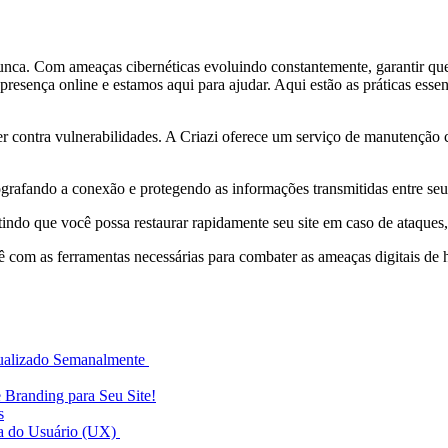
 nunca. Com ameaças cibernéticas evoluindo constantemente, garantir que
esença online e estamos aqui para ajudar. Aqui estão as práticas essenc
ger contra vulnerabilidades. A Criazi oferece um serviço de manutenção c
grafando a conexão e protegendo as informações transmitidas entre seus
ndo que você possa restaurar rapidamente seu site em caso de ataques, 
 com as ferramentas necessárias para combater as ameaças digitais de 
.
tualizado Semanalmente
e Branding para Seu Site!
s
ia do Usuário (UX)