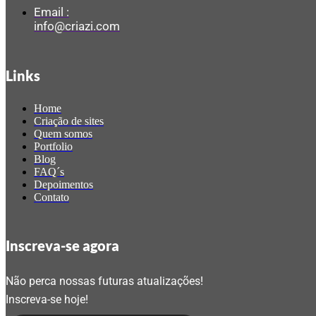
Email :
info@criazi.com
Links
Home
Criação de sites
Quem somos
Portfolio
Blog
FAQ´s
Depoimentos
Contato
Inscreva-se agora
Não perca nossas futuras atualizações!
Inscreva-se hoje!