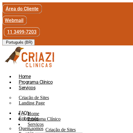
Área do Cliente
Webmail
11 3499-7203
Português (BR)
Home
Programa Clínico
Serviços
Criação de Sites
Landing Page
FAQ’s
Home
Sobre nós
Programa Clínico
Serviços
Quem somos
Criação de Sites