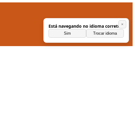
×
Está navegando no idioma correto?
Sim
Trocar idioma