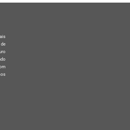
ais
 de
uro
ndo
com
sos