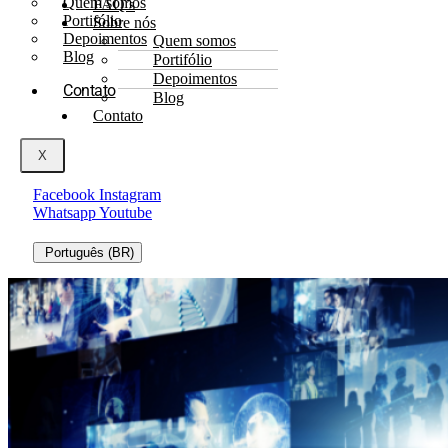
Quem somos
FAQ’s
Portifólio
Sobre nós
Depoimentos
Quem somos
Blog
Portifólio
Depoimentos
Contato
Blog
Contato
X
Facebook
Instagram
Whatsapp
Youtube
Português (BR)