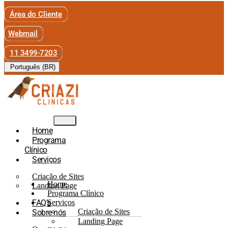
Área do Cliente
Webmail
11 3499-7203
Português (BR)
Home
Programa
Clínico
Serviços
Criação de Sites
Home
Landing Page
Programa Clínico
FAQ’s
Serviços
Criação de Sites
Sobre nós
Landing Page