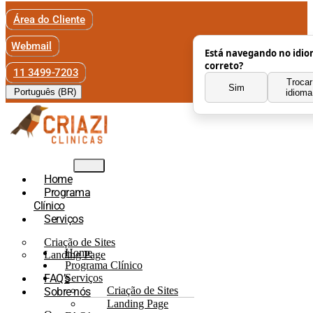
Área do Cliente
Webmail
Está navegando no idi
correto?
11 3499-7203
Trocar
Sim
Português (BR)
idioma
Home
Programa
Clínico
Serviços
Criação de Sites
Home
Landing Page
Programa Clínico
FAQ’s
Serviços
Criação de Sites
Sobre nós
Landing Page