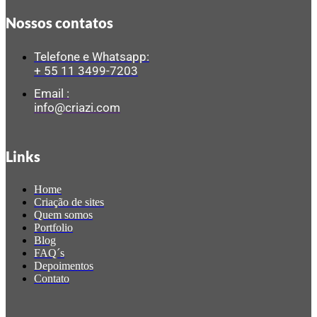
Nossos contatos
Telefone e Whatsapp:
+ 55 11 3499-7203
Email :
info@criazi.com
Links
Home
Criação de sites
Quem somos
Portfolio
Blog
FAQ´s
Depoimentos
Contato