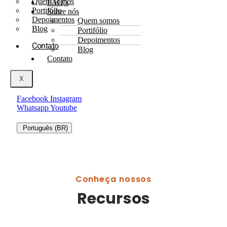
Quem somos
FAQ’s
Portifólio
Sobre nós
Depoimentos
Quem somos
Blog
Portifólio
Depoimentos
Contato
Blog
Contato
X
Facebook
Instagram
Whatsapp
Youtube
Português (BR)
Conheça nossos
Recursos